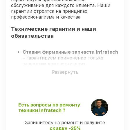
обслуживание для каждого клиента. Наши
гарантии строятся на принципах
профессионализма и качества.
Технические гарантии и наши
обязательства
Ставим фирменные запчасти Infratech
– гарантируем применение только
заводских комплектующих.
Опытные специалисты
– проходят
Развернуть
постоянное обучение, что подтверждает
уровень их профессионализма.
Заканчиваем ремонт в четко
оговоренные сроки
– ремонт
оптического прицела Infratech IT-106DP
строго по договоренности.
Есть вопросы по ремонту
Гарантийное сопровождение
– все
техники Infratech ?
работы и запчасти защищены сервисной
гарантией.
Запишитесь на ремонт и получите
скидку -25%