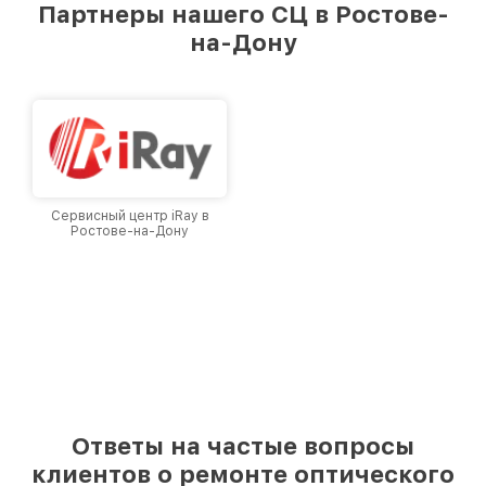
Партнеры нашего СЦ в Ростове-
лучшим сервисным центром Infratech в
на-Дону
городе Ростове-на-Дону, постоянно повышая
уровень доверия и лояльности наших
клиентов.
Сервисный центр iRay в
Ростове-на-Дону
Ответы на частые вопросы
клиентов о ремонте оптического