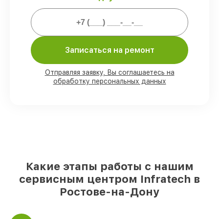
Мы гарантируем:
80%
ремонтов проводим с
Записаться на ремонт
возможностью личного присутствия
владельца
90%
комплектующих Infratech готовы к
Отправляя заявку, Вы соглашаетесь на
установке в Ростове-на-Дону, остальные
обработку персональных данных
доступны для срочного заказа
Фирменные детали Infratech и
проверенные реплики
– для разного
бюджета
85%
работ исполняются за 1–2 часа,
после приёма оптического прицела
Какие этапы работы с нашим
сервисным центром Infratech в
Ростове-на-Дону