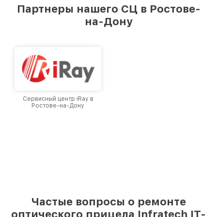
предоставляемых услуг. Наша цель — стать
Партнеры нашего СЦ в Ростове-
лучшим сервисным центром Infratech в
на-Дону
городе Ростове-на-Дону, постоянно повышая
уровень доверия и лояльности наших
клиентов.
Сервисный центр iRay в
Ростове-на-Дону
Частые вопросы о ремонте
оптического прицела Infratech IT-