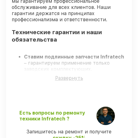
мы гарантируем профессиональное
обслуживание для всех клиентов. Наши
гарантии держатся на принципах
профессионализма и ответственности.
Технические гарантии и наши
обязательства
Ставим подлинные запчасти Infratech
– гарантируем применение только
заводских комплектующих.
Опытные инженеры
– проходят
Развернуть
постоянное обучение, что гарантирует
качество выполняемых работ.
Заканчиваем ремонт в четко
оговоренные сроки
– ремонт
оптического прицела Infratech IT-124 в
оговоренные сроки.
Есть вопросы по ремонту
Официальная гарантия
– все все виды
техники Infratech ?
ремонта защищены официальной
гарантией Infratech.
Запишитесь на ремонт и получите
скидку -25%