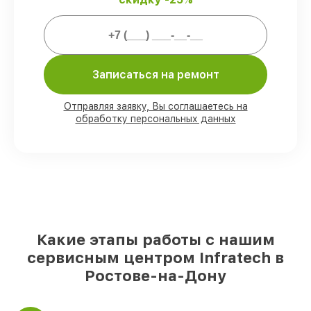
Мы гарантируем:
80%
ремонтов выполняем в вашем
Записаться на ремонт
присутствии
90%
комплектующих Infratech готовы к
установке в Ростове-на-Дону, остальные
Отправляя заявку, Вы соглашаетесь на
поступают оперативно
обработку персональных данных
Подлинные запчасти Infratech и
надёжные аналоги
– под любые запросы
85%
работ выполняются в тот же день,
при незамедлительном начале работ
Какие этапы работы с нашим
сервисным центром Infratech в
Ростове-на-Дону