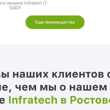
го прицела Infratech IT-
124CP
Еще преимущества
ы наших клиентов 
е, чем мы о нашем
ре
Infratech в Росто