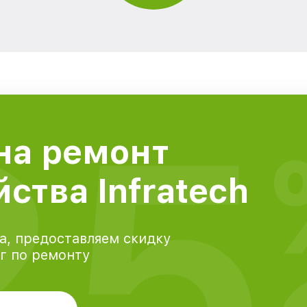
25
на ремонт
ства Infratech
а, предоставляем скидку
уг по ремонту