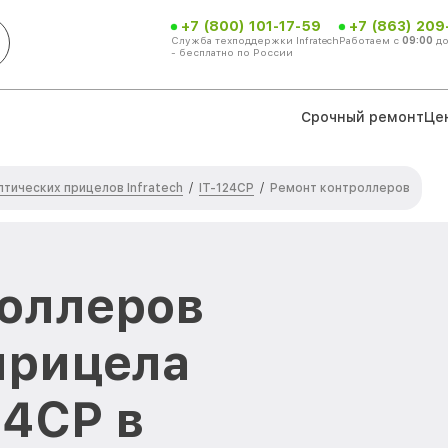
+7 (800) 101-17-59
+7 (863) 209
Служба техподдержки Infratech
Работаем с
09:00
д
- бесплатно по России
Срочный ремонт
Це
тических прицелов Infratech
IT-124CP
/
/
Ремонт контроллеров
оллеров
прицела
24CP в