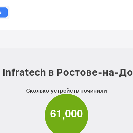
в
Infratech в Ростове-на-Д
Сколько устройств починили
6
1
0
0
0
,