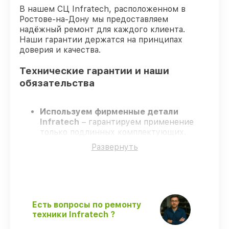
В нашем СЦ Infratech, расположенном в
Ростове-на-Дону мы предоставляем
надёжный ремонт для каждого клиента.
Наши гарантии держатся на принципах
доверия и качества.
Технические гарантии и наши
обязательства
Используем фирменные детали
Infratech
– гарантируем применение
только подлинных комплектующих.
Сертифицированные инженеры
–
Развернуть
проходят постоянное обучение, что
обеспечивает надёжную работу
устройства после ремонта.
Заканчиваем ремонт в четко
оговоренные сроки
– ремонт
оптического прицела Infratech IT-124D в
Есть вопросы по ремонту
оговоренные сроки.
техники Infratech ?
Официальная гарантия
– все