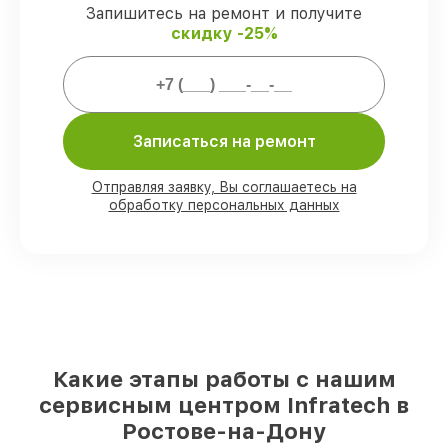
ремонтные услуги и комплектующие
Запишитесь на ремонт и получите
защищены гарантийной поддержкой до
скидку -25%
3 лет.
Мы гарантируем:
Записаться на ремонт
80%
ремонтов закрываем в вашем
присутствии
Отправляя заявку, Вы соглашаетесь на
90%
деталей Infratech имеются на
обработку персональных данных
складе в Ростове-на-Дону, остальные
доступны для срочного заказа
Оригинальные комплектующие
Infratech и качественные аналоги
–
под любые запросы
85%
ремонтов занимают до 2 часов, если
мастер приступает к ремонту сразу
Какие этапы работы с нашим
сервисным центром Infratech в
Ростове-на-Дону