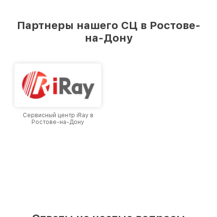
удовлетворен скоростью и качеством
предоставляемых услуг. Наша цель — стать
Партнеры нашего СЦ в Ростове-
лучшим сервисным центром Infratech в
на-Дону
городе Ростове-на-Дону, постоянно повышая
уровень доверия и лояльности наших
клиентов.
Сервисный центр iRay в
Ростове-на-Дону