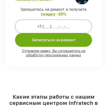
ремонтные услуги и комплектующие
защищены официальной гарантией
Запишитесь на ремонт и получите
Infratech.
скидку -25%
Мы гарантируем:
Записаться на ремонт
80%
ремонтов выполняем с
возможностью личного присутствия
владельца
Отправляя заявку, Вы соглашаетесь на
90%
комплектующих Infratech готовы к
обработку персональных данных
установке в Ростове-на-Дону, остальные
доставляются быстро
Подлинные запчасти Infratech и
надёжные аналоги
– с учётом любых
финансовых возможностей
85%
ремонтов занимают до 2 часов,
после приёма оптического прицела
Какие этапы работы с нашим
сервисным центром Infratech в