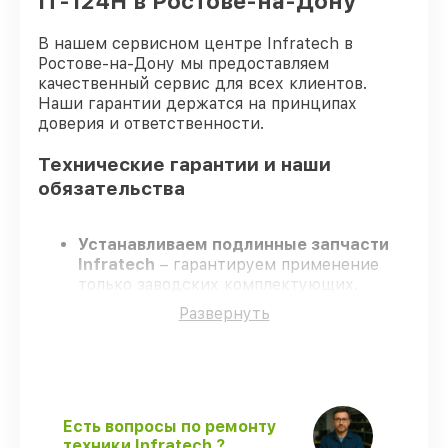
IT-124Н в Ростове-на-Дону
В нашем сервисном центре Infratech в
Ростове-на-Дону мы предоставляем
качественный сервис для всех клиентов.
Наши гарантии держатся на принципах
доверия и ответственности.
Технические гарантии и наши
обязательства
Устанавливаем подлинные запчасти
Infratech
– гарантируем применение
только заводских комплектующих.
Сертифицированные специалисты
–
Развернуть
проходят строгий отбор, что
подтверждает уровень их
профессионализма.
Соблюдаем сроки ремонта
– ремонт
оптического прицела Infratech IT-124Н в
оговоренные сроки.
Есть вопросы по ремонту
Гарантийное сопровождение
– все
техники Infratech ?