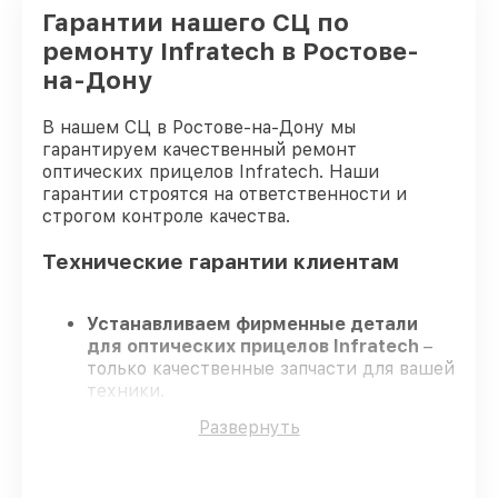
Гарантии нашего СЦ по
ремонту Infratech в Ростове-
на-Дону
В нашем СЦ в Ростове-на-Дону мы
гарантируем качественный ремонт
оптических прицелов Infratech. Наши
гарантии строятся на ответственности и
строгом контроле качества.
Технические гарантии клиентам
Устанавливаем фирменные детали
для оптических прицелов Infratech
–
только качественные запчасти для вашей
техники.
Сертифицированные специалисты
–
Развернуть
проходят регулярное обучение, что
подтверждает качество и надёжность
ремонта.