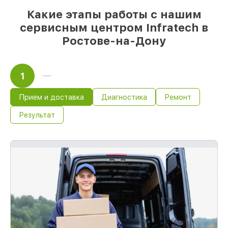
выполняются в течение пары часов, если
Какие этапы работы с нашим
мастер начинает работу сразу
сервисным центром Infratech в
Ростове-на-Дону
1
Прием и доставка
Диагностика
Ремонт
Результат