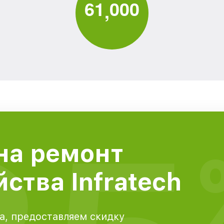
6
1
0
0
0
,
на ремонт
ства Infratech
а, предоставляем скидку