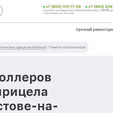
+7 (800) 101-17-59
+7 (863) 209
Служба техподдержки Infratech
Работаем с
09:00
д
- бесплатно по России
Срочный ремонт
Це
тических прицелов Infratech
/
Ремонт контроллеров
оллеров
прицела
остове-на-