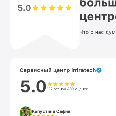
больш
5.0
цент
Что о нас ду
Сервисный центр Infratech
5.0
132 отзыва 409 оценок
Капустина Сафия