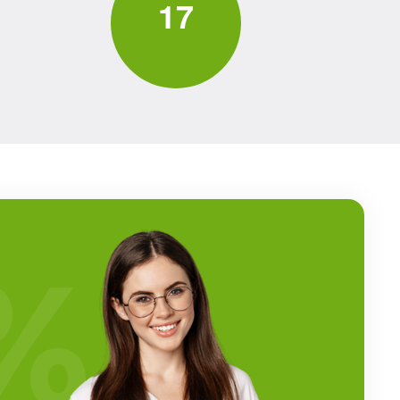
1
7
%