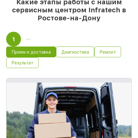
Какие этапы работы с нашим
85%
работ по восстановлению Infratech
выполняются в течение пары часов, если
сервисным центром Infratech в
мастер начинает работу сразу
Ростове-на-Дону
1
Прием и доставка
Диагностика
Ремонт
Результат