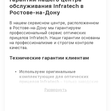
обслуживания Infratech в
Ростове-на-Дону
В нашем сервисном центре, расположенном
в Ростове-на-Дону мы гарантируем
профессиональный сервис оптических
прицелов Infratech. Наши гарантии основаны
на профессионализме и строгом контроле
качества.
Технические гарантии клиентам
Используем оригинальные
комплектующие для оптических
прицелов Infratech
– только заводские
запчасти для вашей техники.
Развернуть
Сертифицированные специалисты
–
проходят строгий отбор, что
гарантирует гарантированно
долговечный результат.