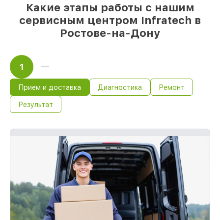
Какие этапы работы с нашим
часа, если мастер начинает работу сразу
сервисным центром Infratech в
Ростове-на-Дону
1
Прием и доставка
Диагностика
Ремонт
Результат