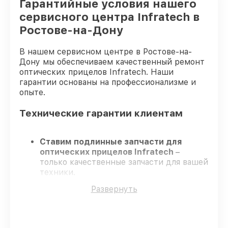
Гарантийные условия нашего
сервисного центра Infratech в
Ростове-на-Дону
В нашем сервисном центре в Ростове-на-
Дону мы обеспечиваем качественный ремонт
оптических прицелов Infratech. Наши
гарантии основаны на профессионализме и
опыте.
Технические гарантии клиентам
Ставим подлинные запчасти для
оптических прицелов Infratech
–
только качественные запчасти для вашей
техники.
Опытные инженеры
– проходят строгий
Развернуть
отбор, что подтверждает качество и
надёжность ремонта.
Работаем строго в установленных
заранее временных рамках
– ремонт