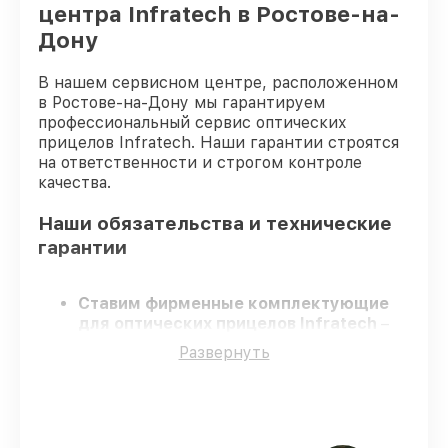
центра Infratech в Ростове-на-
Дону
В нашем сервисном центре, расположенном
в Ростове-на-Дону мы гарантируем
профессиональный сервис оптических
прицелов Infratech. Наши гарантии строятся
на ответственности и строгом контроле
качества.
Наши обязательства и технические
гарантии
Ставим фирменные комплектующие
для оптических прицелов Infratech
–
только качественные запчасти для вашей
Развернуть
техники.
Опытные инженеры
– проходят
регулярное обучение, что гарантирует
высокий уровень сервиса.
Соблюдаем сроки
– ремонт оптических