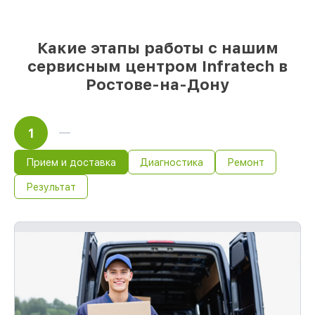
мы готовы рассмотреть варианты под
любые запросы
85%
работ по восстановлению Infratech
Какие этапы работы с нашим
завершаются в тот же день, если мастер
сервисным центром Infratech в
начинает работу сразу
Ростове-на-Дону
1
Прием и доставка
Диагностика
Ремонт
Результат