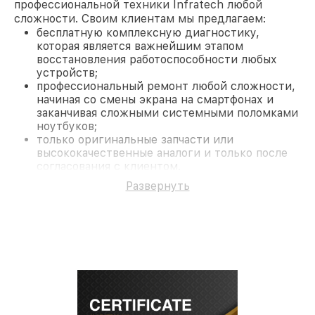
профессиональной техники Infratech любой
сложности. Своим клиентам мы предлагаем:
бесплатную комплексную диагностику,
которая является важнейшим этапом
восстановления работоспособности любых
устройств;
профессиональный ремонт любой сложности,
начиная со смены экрана на смартфонах и
заканчивая сложными системными поломками
ноутбуков;
только оригинальные запчасти или
высококачественные аналоги и только после
согласования с клиентом.
На все работы и замененные комплектующие
Развернуть
предоставляется длительная гарантия. В случае
поломки по условиям гарантии, мы бесплатно
исправим ситуацию.
Наши преимущества
Преимуществами нашего сервисного центра
Infratech в Ростове-на-Дону являются:
лучшие специалисты с многолетним опытом и
безупречной репутацией;
современное оборудование и