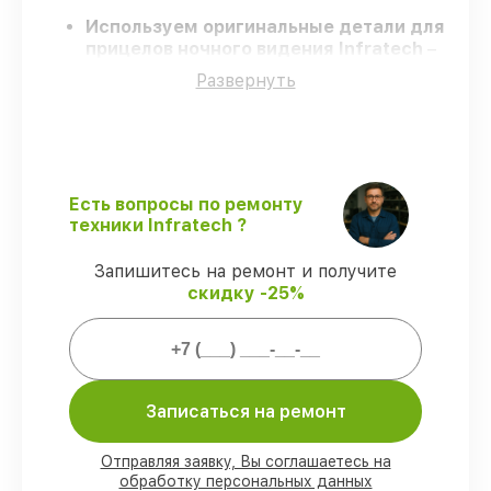
Используем оригинальные детали для
прицелов ночного видения Infratech
–
только качественные запчасти для вашей
Развернуть
техники.
Сертифицированные инженеры
–
проходят строгий отбор, что
обеспечивает качество и надёжность
ремонта.
Завершаем работы без задержек
–
Есть вопросы по ремонту
ремонт прицелов ночного видения
техники Infratech ?
Infratech в оговоренные сроки.
Официальная гарантия
– на все виды
Запишитесь на ремонт и получите
работ и комплектующие для прицелов
скидку -25%
ночного видения Infratech
предоставляется официальное
сопровождение.
Записаться на ремонт
Мы гарантируем:
Отправляя заявку, Вы соглашаетесь на
80%
ремонтов по ремонту выполняются
обработку персональных данных