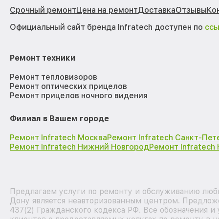
Срочный ремонт
Цена на ремонт
Доставка
Отзывы
Ко
Официальный сайт бренда Infratech доступен по
сс
Ремонт техники
Ремонт тепловизоров
Ремонт оптических прицелов
Ремонт прицелов ночного видения
Филиал в Вашем городе
Ремонт Infratech Москва
Ремонт Infratech Санкт-Пет
Ремонт Infratech Нижний Новгород
Ремонт Infratech
Предлагаем услуги по ремонту и обслуживанию любых
Дону является неавторизованным центром. Предложе
437(2) Гражданского кодекса РФ. Все обозначения 