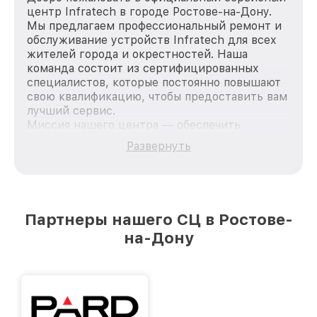
центр Infratech в городе Ростове-на-Дону.
Мы предлагаем профессиональный ремонт и
обслуживание устройств Infratech для всех
жителей города и окрестностей. Наша
команда состоит из сертифицированных
специалистов, которые постоянно повышают
свою квалификацию, чтобы предоставить вам
лучший сервис.
Миссия нашего центра — обеспечить
качественный и доступный ремонт для
Развернуть
каждого пользователя продукции Infratech,
вне зависимости от сложности поломки. Мы
стремимся к тому, чтобы каждый клиент был
удовлетворен скоростью и качеством
предоставляемых услуг. Наша цель — стать
Партнеры нашего СЦ в Ростове-
лучшим сервисным центром Infratech в
на-Дону
городе Ростове-на-Дону, постоянно повышая
уровень доверия и лояльности наших
клиентов.