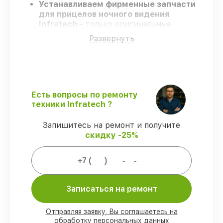
Устанавливаем фирменные запчасти
для прицелов ночного видения
Infratech
– только оригинальные
запчасти для вашей техники.
Развернуть
Опытные инженеры
– проходят
серьезную проверку знаний и навыков,
что гарантирует гарантированно
долговечный результат.
Работаем строго в установленных
заранее временных рамках
– ремонт
Есть вопросы по ремонту
прицелов ночного видения Infratech без
техники Infratech ?
бесконечных переносов.
Гарантийное обслуживание
– на все
Запишитесь на ремонт и получите
ремонт и запчасти для прицелов ночного
скидку -25%
видения Infratech предоставляется
гарантия до 3-х лет.
Мы гарантируем:
Записаться на ремонт
80%
работ по ремонту проводятся с
Отправляя заявку, Вы соглашаетесь на
возможностью присутствия владельца
обработку персональных данных