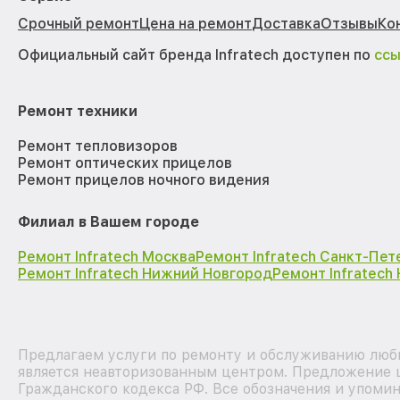
Срочный ремонт
Цена на ремонт
Доставка
Отзывы
Ко
Официальный сайт бренда Infratech доступен по
сс
Ремонт техники
Ремонт тепловизоров
Ремонт оптических прицелов
Ремонт прицелов ночного видения
Филиал в Вашем городе
Ремонт Infratech Москва
Ремонт Infratech Санкт-Пет
Ремонт Infratech Нижний Новгород
Ремонт Infratech
Предлагаем услуги по ремонту и обслуживанию любы
является неавторизованным центром. Предложение ц
Гражданского кодекса РФ. Все обозначения и упоми