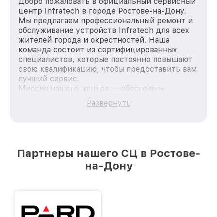
Добро пожаловать в официальный сервисный
центр Infratech в городе Ростове-на-Дону.
Мы предлагаем профессиональный ремонт и
обслуживание устройств Infratech для всех
жителей города и окрестностей. Наша
команда состоит из сертифицированных
специалистов, которые постоянно повышают
свою квалификацию, чтобы предоставить вам
лучший сервис.
Миссия нашего центра — обеспечить
качественный и доступный ремонт для
Развернуть
каждого пользователя продукции Infratech,
вне зависимости от сложности поломки. Мы
стремимся к тому, чтобы каждый клиент был
удовлетворен скоростью и качеством
предоставляемых услуг. Наша цель — стать
Партнеры нашего СЦ в Ростове-
лучшим сервисным центром Infratech в
на-Дону
городе Ростове-на-Дону, постоянно повышая
уровень доверия и лояльности наших
клиентов.