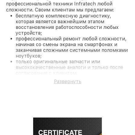
профессиональной техники Infratech любой
сложности. Своим клиентам мы предлагаем:
бесплатную комплексную диагностику,
которая является важнейшим этапом
восстановления работоспособности любых
устройств;
профессиональный ремонт любой сложности,
начиная со смены экрана на смартфонах и
заканчивая сложными системными поломками
ноутбуков;
только оригинальные запчасти или
высококачественные аналоги и только после
согласования с клиентом.
На все работы и замененные комплектующие
Развернуть
предоставляется длительная гарантия. В случае
поломки по условиям гарантии, мы бесплатно
исправим ситуацию.
Наши преимущества
Преимуществами нашего сервисного центра
Infratech в Ростове-на-Дону являются:
лучшие специалисты с многолетним опытом и
безупречной репутацией;
современное оборудование и