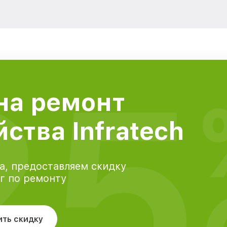
25
на ремонт
ства Infratech
а, предоставляем скидку
уг по ремонту
ить скидку