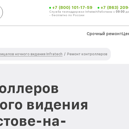
+7 (800) 101-17-59
+7 (863) 209
Служба техподдержки Infratech
Работаем с
09:00
д
- бесплатно по России
Срочный ремонт
Це
ицелов ночного видения Infratech
/
Ремонт контроллеров
оллеров
ого видения
остове-на-