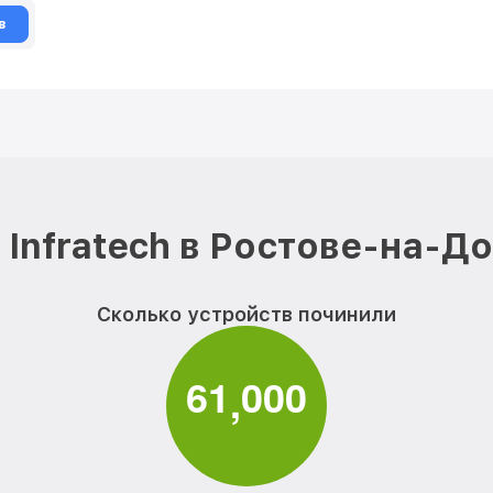
в
Infratech в Ростове-на-Д
Сколько устройств починили
6
1
0
0
0
,