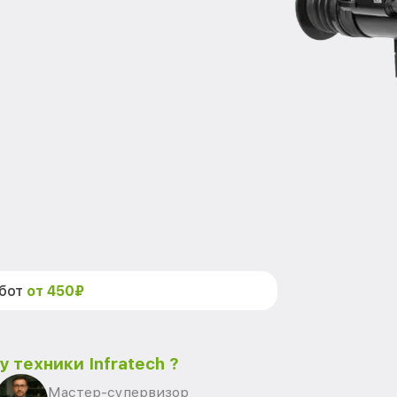
абот
от 450₽
 техники Infratech ?
Мастер-супервизор