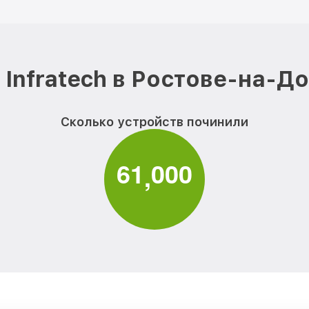
Infratech в Ростове-на-Д
Сколько устройств починили
6
1
0
0
0
,