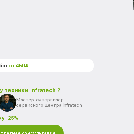
абот
от 450₽
 техники Infratech ?
Мастер-супервизор
сервисного центра Infratech
ку -25%
платная консультация