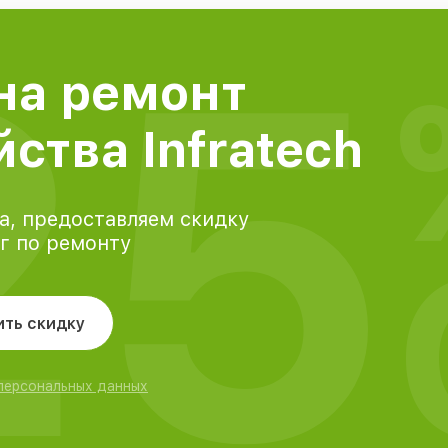
25
на ремонт
ства Infratech
а, предоставляем скидку
уг по ремонту
ить скидку
 персональных данных