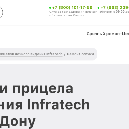
+7 (800) 101-17-59
+7 (863) 209
Служба техподдержки Infratech
Работаем с
09:00
д
- бесплатно по России
Срочный ремонт
Це
ицелов ночного видения Infratech
/
Ремонт оптики
и прицела
ия Infratech
-Дону