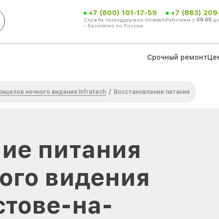
+7 (800) 101-17-59
+7 (863) 209
Служба техподдержки Infratech
Работаем с
09:00
д
- бесплатно по России
Срочный ремонт
Це
ицелов ночного видения Infratech
/
Восстановление питания
ие питания
ого видения
остове-на-