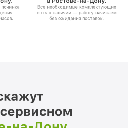
ону.
в Ростове-на-Дону.
 починка
Все необходимые комплектующие
дения
есть в наличии — работу начинаем
часов.
без ожидания поставок.
скажут
 сервисном
ве-на-Дону