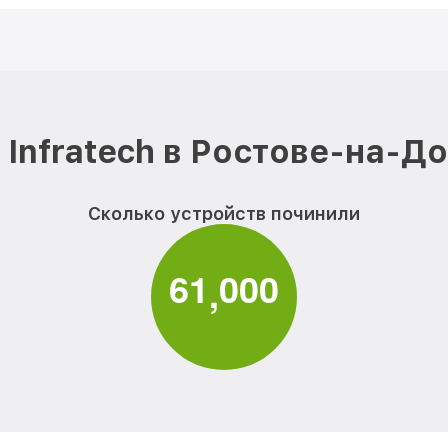
Infratech в Ростове-на-Д
Сколько устройств починили
6
1
0
0
0
,