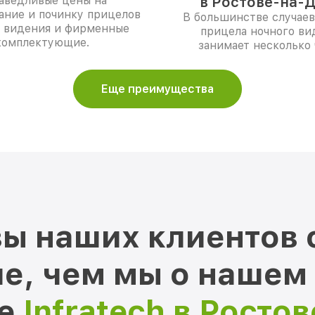
аведливые цены на
в Ростове-на-Д
ание и починку прицелов
В большинстве случаев
о видения и фирменные
прицела ночного ви
комплектующие.
занимает несколько 
Еще преимущества
ы наших клиентов 
е, чем мы о нашем
ре
Infratech в Росто