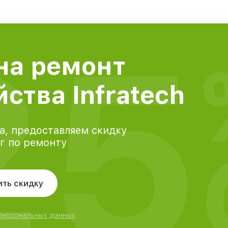
25
на ремонт
ства Infratech
а, предоставляем скидку
уг по ремонту
ить скидку
 персональных данных