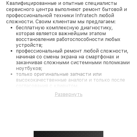
Квалифицированные и опытные специалисты
сервисного центра выполняют ремонт бытовой и
профессиональной техники Infratech любой
сложности. Своим клиентам мы предлагаем:
бесплатную комплексную диагностику,
которая является важнейшим этапом
восстановления работоспособности любых
устройств;
профессиональный ремонт любой сложности,
начиная со смены экрана на смартфонах и
заканчивая сложными системными поломками
ноутбуков;
только оригинальные запчасти или
высококачественные аналоги и только после
согласования с клиентом.
На все работы и замененные комплектующие
Развернуть
предоставляется длительная гарантия. В случае
поломки по условиям гарантии, мы бесплатно
исправим ситуацию.
Наши преимущества
Преимуществами нашего сервисного центра
Infratech в Ростове-на-Дону являются:
лучшие специалисты с многолетним опытом и