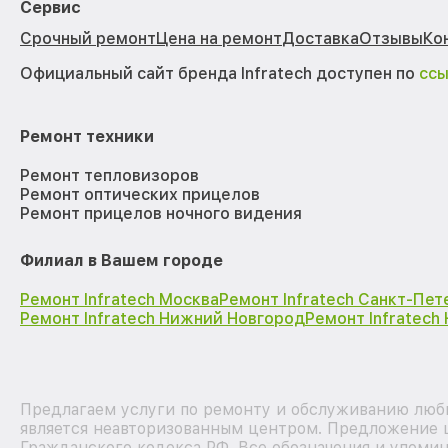
Сервис
Срочный ремонт
Цена на ремонт
Доставка
Отзывы
Ко
Официальный сайт бренда Infratech доступен по
сс
Ремонт техники
Ремонт тепловизоров
Ремонт оптических прицелов
Ремонт прицелов ночного видения
Филиал в Вашем городе
Ремонт Infratech Москва
Ремонт Infratech Санкт-Пет
Ремонт Infratech Нижний Новгород
Ремонт Infratech
Предлагаем услуги по ремонту и обслуживанию любы
является неавторизованным центром. Предложение ц
Гражданского кодекса РФ. Все обозначения и упоми