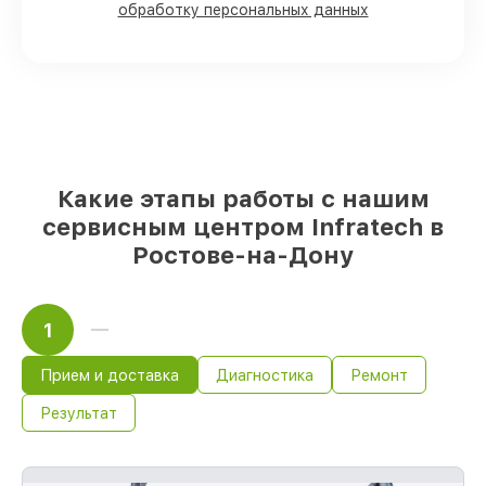
наличии в Ростове-на-Дону, остальные
обработку персональных данных
доступны для срочного заказа
Подлинные запчасти Infratech и
проверенные замены
– только вы
выбираете, какие детали использовать, а
мы готовы рассмотреть варианты под
любые запросы
85%
работ по восстановлению Infratech
сделаем за 1–2 часа, при немедленном
Какие этапы работы с нашим
старте работ
сервисным центром Infratech в
Ростове-на-Дону
1
Прием и доставка
Диагностика
Ремонт
Результат