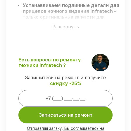
Устанавливаем подлинные детали для
прицелов ночного видения Infratech
–
только оригинальные запчасти для
вашей техники.
Развернуть
Опытные мастера
– проходят
регулярное обучение, что подтверждает
гарантированно долговечный результат.
Соблюдаем сроки
– ремонт прицелов
ночного видения Infratech в
оговоренные сроки.
Есть вопросы по ремонту
Поддержка после ремонта
– на все
техники Infratech ?
услуги и детали для прицелов ночного
видения Infratech предоставляется
Запишитесь на ремонт и получите
гарантия до 3-х лет.
скидку -25%
Мы гарантируем:
80%
заказов по ремонту проводятся с
Записаться на ремонт
возможностью присутствия владельца
90%
деталей Infratech имеются в
Отправляя заявку, Вы соглашаетесь на