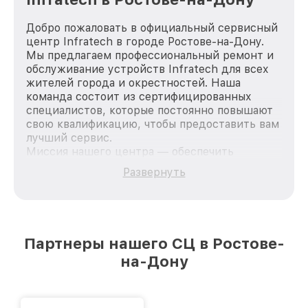
Добро пожаловать в официальный сервисный
центр Infratech в городе Ростове-на-Дону.
Мы предлагаем профессиональный ремонт и
обслуживание устройств Infratech для всех
жителей города и окрестностей. Наша
команда состоит из сертифицированных
специалистов, которые постоянно повышают
свою квалификацию, чтобы предоставить вам
лучший сервис.
Миссия нашего центра — обеспечить
качественный и доступный ремонт для
Развернуть
каждого пользователя продукции Infratech,
вне зависимости от сложности поломки. Мы
стремимся к тому, чтобы каждый клиент был
удовлетворен скоростью и качеством
предоставляемых услуг. Наша цель — стать
Партнеры нашего СЦ в Ростове-
лучшим сервисным центром Infratech в
на-Дону
городе Ростове-на-Дону, постоянно повышая
уровень доверия и лояльности наших
клиентов.