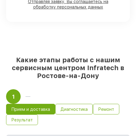
Отправляя заявку, Вы соглашаетесь на
установке в наших мастерских в
обработку персональных данных
Ростове-на-Дону, остальные
доставляются быстро
Оригинальные комплектующие
Infratech и качественные аналоги
–
только вы выбираете, какие детали
использовать, а мы подстраиваемся под
разные бюджеты
85%
ремонтов Infratech завершаются в
Какие этапы работы с нашим
тот же день, при немедленном старте
работ
сервисным центром Infratech в
Ростове-на-Дону
1
Прием и доставка
Диагностика
Ремонт
Результат