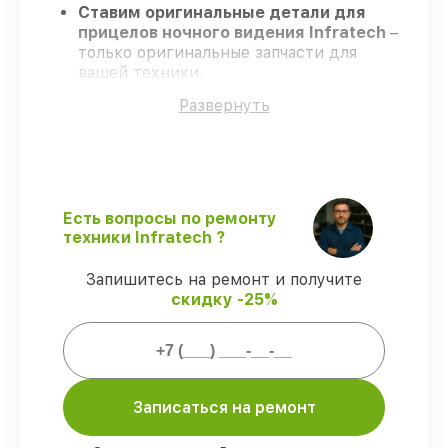
Ставим оригинальные детали для
прицелов ночного видения Infratech
–
только оригинальные запчасти для
вашей техники.
Сертифицированные инженеры
–
Развернуть
проходят серьезную проверку знаний и
навыков, что обеспечивает высокий
уровень сервиса.
Соблюдаем сроки
– ремонт прицелов
ночного видения Infratech в
оговоренные сроки.
Есть вопросы по ремонту
Официальная гарантия
– на все услуги
техники Infratech ?
и детали для прицелов ночного видения
Infratech предоставляется длительная
Запишитесь на ремонт и получите
гарантия.
скидку -25%
Мы гарантируем:
80%
работ по ремонту выполняются с
Записаться на ремонт
возможностью присутствия владельца
90%
запчастей Infratech готовы к