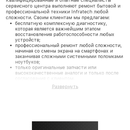
Квалифицированные и опытные специалисты
сервисного центра выполняют ремонт бытовой и
профессиональной техники Infratech любой
сложности. Своим клиентам мы предлагаем:
бесплатную комплексную диагностику,
которая является важнейшим этапом
восстановления работоспособности любых
устройств;
профессиональный ремонт любой сложности,
начиная со смены экрана на смартфонах и
заканчивая сложными системными поломками
ноутбуков;
только оригинальные запчасти или
высококачественные аналоги и только после
согласования с клиентом.
На все работы и замененные комплектующие
Развернуть
предоставляется длительная гарантия. В случае
поломки по условиям гарантии, мы бесплатно
исправим ситуацию.
Наши преимущества
Преимуществами нашего сервисного центра
Infratech в Ростове-на-Дону являются:
лучшие специалисты с многолетним опытом и