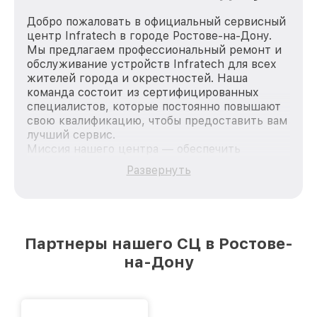
Добро пожаловать в официальный сервисный
центр Infratech в городе Ростове-на-Дону.
Мы предлагаем профессиональный ремонт и
обслуживание устройств Infratech для всех
жителей города и окрестностей. Наша
команда состоит из сертифицированных
специалистов, которые постоянно повышают
свою квалификацию, чтобы предоставить вам
лучший сервис.
Миссия нашего центра — обеспечить
качественный и доступный ремонт для
Развернуть
каждого пользователя продукции Infratech,
вне зависимости от сложности поломки. Мы
стремимся к тому, чтобы каждый клиент был
удовлетворен скоростью и качеством
предоставляемых услуг. Наша цель — стать
Партнеры нашего СЦ в Ростове-
лучшим сервисным центром Infratech в
на-Дону
городе Ростове-на-Дону, постоянно повышая
уровень доверия и лояльности наших
клиентов.