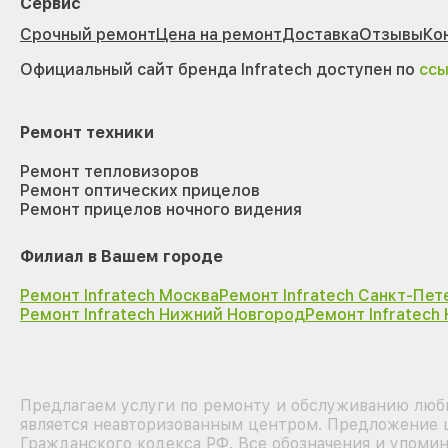
Сервис
Срочный ремонт
Цена на ремонт
Доставка
Отзывы
Ко
Официальный сайт бренда Infratech доступен по
сс
Ремонт техники
Ремонт тепловизоров
Ремонт оптических прицелов
Ремонт прицелов ночного видения
Филиал в Вашем городе
Ремонт Infratech Москва
Ремонт Infratech Санкт-Пет
Ремонт Infratech Нижний Новгород
Ремонт Infratech
Предлагаем услуги по ремонту и обслуживанию любы
является неавторизованным центром. Предложение ц
Гражданского кодекса РФ. Все обозначения и упоми