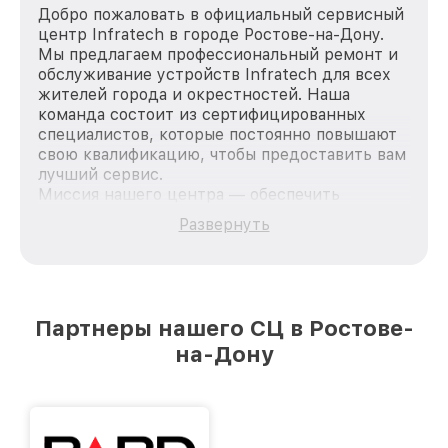
Добро пожаловать в официальный сервисный
центр Infratech в городе Ростове-на-Дону.
Мы предлагаем профессиональный ремонт и
обслуживание устройств Infratech для всех
жителей города и окрестностей. Наша
команда состоит из сертифицированных
специалистов, которые постоянно повышают
свою квалификацию, чтобы предоставить вам
лучший сервис.
Миссия нашего центра — обеспечить
качественный и доступный ремонт для
Развернуть
каждого пользователя продукции Infratech,
вне зависимости от сложности поломки. Мы
стремимся к тому, чтобы каждый клиент был
удовлетворен скоростью и качеством
предоставляемых услуг. Наша цель — стать
Партнеры нашего СЦ в Ростове-
лучшим сервисным центром Infratech в
на-Дону
городе Ростове-на-Дону, постоянно повышая
уровень доверия и лояльности наших
клиентов.