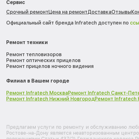
Сервис
Срочный ремонт
Цена на ремонт
Доставка
Отзывы
Ко
Официальный сайт бренда Infratech доступен по
сс
Ремонт техники
Ремонт тепловизоров
Ремонт оптических прицелов
Ремонт прицелов ночного видения
Филиал в Вашем городе
Ремонт Infratech Москва
Ремонт Infratech Санкт-Пет
Ремонт Infratech Нижний Новгород
Ремонт Infratech
Предлагаем услуги по ремонту и обслуживанию любы
Ростове-на-Дону является неавторизованным центро
положениями Статьи 437(2) Гражданского кодекса Р