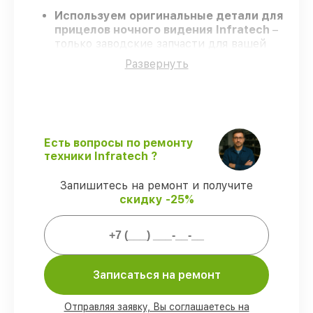
Используем оригинальные детали для
прицелов ночного видения Infratech
–
только заводские запчасти для вашей
техники.
Развернуть
Сертифицированные мастера
–
проходят серьезную проверку знаний и
навыков, что гарантирует качество и
надёжность ремонта.
Завершаем работы без задержек
–
ремонт прицелов ночного видения
Есть вопросы по ремонту
Infratech без бесконечных переносов.
техники Infratech ?
Гарантийное обслуживание
– на все
виды работ и комплектующие для
Запишитесь на ремонт и получите
прицелов ночного видения Infratech
скидку -25%
предоставляется гарантия до 3-х лет.
Мы гарантируем:
Записаться на ремонт
80%
ремонтов по ремонту проводятся с
возможностью присутствия владельца
Отправляя заявку, Вы соглашаетесь на