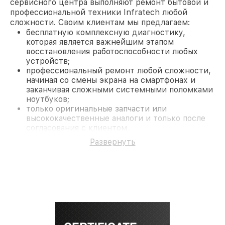
сервисного центра выполняют ремонт бытовой и
профессиональной техники Infratech любой
сложности. Своим клиентам мы предлагаем:
бесплатную комплексную диагностику,
которая является важнейшим этапом
восстановления работоспособности любых
устройств;
профессиональный ремонт любой сложности,
начиная со смены экрана на смартфонах и
заканчивая сложными системными поломками
ноутбуков;
только оригинальные запчасти или
высококачественные аналоги и только после
согласования с клиентом.
На все работы и замененные комплектующие
Развернуть
предоставляется длительная гарантия. В случае
поломки по условиям гарантии, мы бесплатно
исправим ситуацию.
Наши преимущества
Преимуществами нашего сервисного центра
Infratech в Ростове-на-Дону являются:
лучшие специалисты с многолетним опытом и
безупречной репутацией;