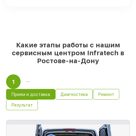
Подлинные запчасти Infratech и
проверенные замены
– только вы
выбираете, какие детали использовать, а
мы делаем ремонт с учётом
возможностей клиента
85%
починок Infratech сделаем за 1–2
часа, при немедленном старте работ
Какие этапы работы с нашим
сервисным центром Infratech в
Ростове-на-Дону
1
Прием и доставка
Диагностика
Ремонт
Результат