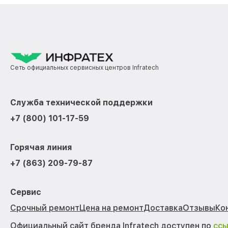
Сеть официальных сервисных центров Infratech
Служба технической поддержки
+7 (800) 101-17-59
Горячая линия
+7 (863) 209-79-87
Сервис
Срочный ремонт
Цена на ремонт
Доставка
Отзывы
Ко
Официальный сайт бренда Infratech доступен по
сс