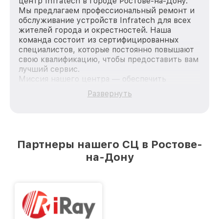
центр Infratech в городе Ростове-на-Дону.
Мы предлагаем профессиональный ремонт и
обслуживание устройств Infratech для всех
жителей города и окрестностей. Наша
команда состоит из сертифицированных
специалистов, которые постоянно повышают
свою квалификацию, чтобы предоставить вам
лучший сервис.
Миссия нашего центра — обеспечить
качественный и доступный ремонт для
Развернуть
каждого пользователя продукции Infratech,
вне зависимости от сложности поломки. Мы
стремимся к тому, чтобы каждый клиент был
удовлетворен скоростью и качеством
предоставляемых услуг. Наша цель — стать
Партнеры нашего СЦ в Ростове-
лучшим сервисным центром Infratech в
на-Дону
городе Ростове-на-Дону, постоянно повышая
уровень доверия и лояльности наших
клиентов.