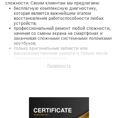
сложности. Своим клиентам мы предлагаем:
бесплатную комплексную диагностику,
которая является важнейшим этапом
восстановления работоспособности любых
устройств;
профессиональный ремонт любой сложности,
начиная со смены экрана на смартфонах и
заканчивая сложными системными поломками
ноутбуков;
только оригинальные запчасти или
высококачественные аналоги и только после
согласования с клиентом.
На все работы и замененные комплектующие
Развернуть
предоставляется длительная гарантия. В случае
поломки по условиям гарантии, мы бесплатно
исправим ситуацию.
Наши преимущества
Преимуществами нашего сервисного центра
Infratech в Ростове-на-Дону являются:
лучшие специалисты с многолетним опытом и
безупречной репутацией;
современное оборудование и
лицензированное ПО в ремонтно-