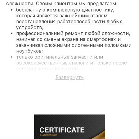
сложности. Своим клиентам мы предлагаем:
бесплатную комплексную диагностику,
которая является важнейшим этапом
восстановления работоспособности любых
устройств;
профессиональный ремонт любой сложности,
начиная со смены экрана на смартфонах и
заканчивая сложными системными поломками
ноутбуков;
только оригинальные запчасти или
высококачественные аналоги и только после
согласования с клиентом.
На все работы и замененные комплектующие
Развернуть
предоставляется длительная гарантия. В случае
поломки по условиям гарантии, мы бесплатно
исправим ситуацию.
Наши преимущества
Преимуществами нашего сервисного центра
Infratech в Ростове-на-Дону являются:
лучшие специалисты с многолетним опытом и
безупречной репутацией;
современное оборудование и
лицензированное ПО в ремонтно-