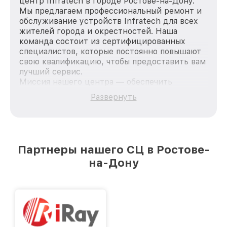
центр Infratech в городе Ростове-на-Дону.
Мы предлагаем профессиональный ремонт и
обслуживание устройств Infratech для всех
жителей города и окрестностей. Наша
команда состоит из сертифицированных
специалистов, которые постоянно повышают
свою квалификацию, чтобы предоставить вам
лучший сервис.
Миссия нашего центра — обеспечить
качественный и доступный ремонт для
Развернуть
каждого пользователя продукции Infratech,
вне зависимости от сложности поломки. Мы
стремимся к тому, чтобы каждый клиент был
удовлетворен скоростью и качеством
предоставляемых услуг. Наша цель — стать
Партнеры нашего СЦ в Ростове-
лучшим сервисным центром Infratech в
на-Дону
городе Ростове-на-Дону, постоянно повышая
уровень доверия и лояльности наших
клиентов.