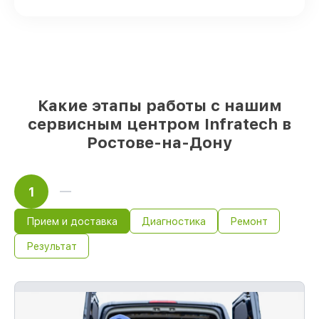
для срочного заказа
Оригинальные комплектующие
Infratech и качественные аналоги
–
только вы выбираете, какие детали
использовать, а мы подстраиваемся под
разные бюджеты
85%
починок Infratech выполняются в
Какие этапы работы с нашим
течение пары часов, если мастер
начинает работу сразу
сервисным центром Infratech в
Ростове-на-Дону
1
Прием и доставка
Диагностика
Ремонт
Результат