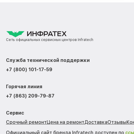
Сеть официальных сервисных центров Infratech
Служба технической поддержки
+7 (800) 101-17-59
Горячая линия
+7 (863) 209-79-87
Сервис
Срочный ремонт
Цена на ремонт
Доставка
Отзывы
Ко
Официальный сайт бренда Infratech доступен по
сс