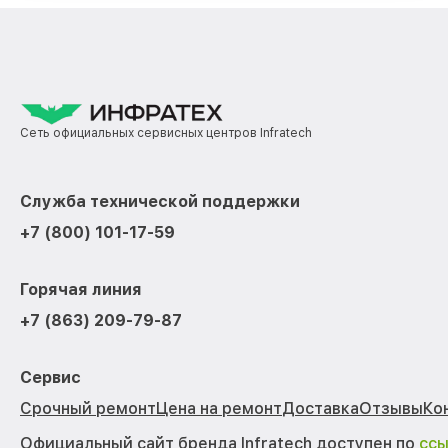
Сеть официальных сервисных центров Infratech
Служба технической поддержки
+7 (800) 101-17-59
Горячая линия
+7 (863) 209-79-87
Сервис
Срочный ремонт
Цена на ремонт
Доставка
Отзывы
Ко
Официальный сайт бренда Infratech доступен по
сс