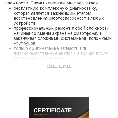
сложности. Своим клиентам мы предлагаем:
бесплатную комплексную диагностику,
которая является важнейшим этапом
восстановления работоспособности любых
устройств;
профессиональный ремонт любой сложности,
начиная со смены экрана на смартфонах и
заканчивая сложными системными поломками
ноутбуков;
только оригинальные запчасти или
высококачественные аналоги и только после
согласования с клиентом.
На все работы и замененные комплектующие
Развернуть
предоставляется длительная гарантия. В случае
поломки по условиям гарантии, мы бесплатно
исправим ситуацию.
Наши преимущества
Преимуществами нашего сервисного центра
Infratech в Ростове-на-Дону являются:
лучшие специалисты с многолетним опытом и
безупречной репутацией;
современное оборудование и
лицензированное ПО в ремонтно-