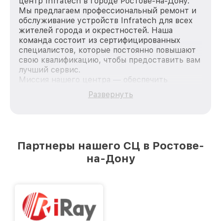
центр Infratech в городе Ростове-на-Дону.
Мы предлагаем профессиональный ремонт и
обслуживание устройств Infratech для всех
жителей города и окрестностей. Наша
команда состоит из сертифицированных
специалистов, которые постоянно повышают
свою квалификацию, чтобы предоставить вам
лучший сервис.
Миссия нашего центра — обеспечить
качественный и доступный ремонт для
Развернуть
каждого пользователя продукции Infratech,
вне зависимости от сложности поломки. Мы
стремимся к тому, чтобы каждый клиент был
удовлетворен скоростью и качеством
предоставляемых услуг. Наша цель — стать
Партнеры нашего СЦ в Ростове-
лучшим сервисным центром Infratech в
на-Дону
городе Ростове-на-Дону, постоянно повышая
уровень доверия и лояльности наших
клиентов.