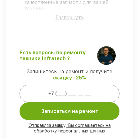
качественные запчасти для вашей
техники.
Сертифицированные мастера
–
Развернуть
проходят строгий отбор, что
гарантирует гарантированно
долговечный результат.
Соблюдаем сроки
– ремонт
тепловизоров Infratech в оговоренные
сроки.
Есть вопросы по ремонту
Официальная гарантия
– на все виды
техники Infratech ?
работ и комплектующие для
тепловизоров Infratech предоставляется
Запишитесь на ремонт и получите
длительная гарантия.
скидку -25%
Мы гарантируем:
Записаться на ремонт
80%
ремонтов по ремонту выполняются
с возможностью присутствия владельца
90%
комплектующих Infratech имеются
Отправляя заявку, Вы соглашаетесь на
в наличии в Ростове-на-Дону, остальные
обработку персональных данных
приходят оперативно