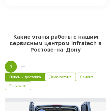
Оригинальные комплектующие
Infratech и качественные аналоги
–
только вы выбираете, какие детали
использовать, а мы делаем ремонт с
учётом возможностей клиента
85%
починок Infratech сделаем за 1–2
часа, если мастер начинает работу сразу
Какие этапы работы с нашим
сервисным центром Infratech в
Ростове-на-Дону
1
Прием и доставка
Диагностика
Ремонт
Результат