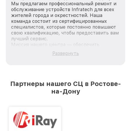
Мы предлагаем профессиональный ремонт и
обслуживание устройств Infratech для всех
жителей города и окрестностей. Наша
команда состоит из сертифицированных
специалистов, которые постоянно повышают
свою квалификацию, чтобы предоставить вам
лучший сервис.
Миссия нашего центра — обеспечить
качественный и доступный ремонт для
Развернуть
каждого пользователя продукции Infratech,
вне зависимости от сложности поломки. Мы
стремимся к тому, чтобы каждый клиент был
удовлетворен скоростью и качеством
предоставляемых услуг. Наша цель — стать
Партнеры нашего СЦ в Ростове-
лучшим сервисным центром Infratech в
на-Дону
городе Ростове-на-Дону, постоянно повышая
уровень доверия и лояльности наших
клиентов.