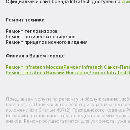
Официальный сайт бренда Infratech доступен по
сс
Ремонт техники
Ремонт тепловизоров
Ремонт оптических прицелов
Ремонт прицелов ночного видения
Филиал в Вашем городе
Ремонт Infratech Москва
Ремонт Infratech Санкт-Пет
Ремонт Infratech Нижний Новгород
Ремонт Infratech
Предлагаем услуги по ремонту и обслуживанию любы
Ростове-на-Дону является неавторизованным центро
положениями Статьи 437(2) Гражданского кодекса Р
информирования клиентов о предоставляемых услуга
знаков. Ремонт осуществляется для устройств, уже 