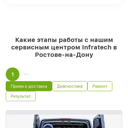
Подлинные запчасти Infratech и
проверенные замены
– только вы
выбираете, какие детали использовать, а
мы делаем ремонт с учётом
возможностей клиента
85%
починок Infratech выполняются в
течение пары часов, при немедленном
Какие этапы работы с нашим
старте работ
сервисным центром Infratech в
Ростове-на-Дону
1
Прием и доставка
Диагностика
Ремонт
Результат