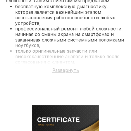
сложности. Своим клиентам мы предлагаем:
бесплатную комплексную диагностику,
которая является важнейшим этапом
восстановления работоспособности любых
устройств;
профессиональный ремонт любой сложности,
начиная со смены экрана на смартфонах и
заканчивая сложными системными поломками
ноутбуков;
только оригинальные запчасти или
высококачественные аналоги и только после
согласования с клиентом.
На все работы и замененные комплектующие
Развернуть
предоставляется длительная гарантия. В случае
поломки по условиям гарантии, мы бесплатно
исправим ситуацию.
Наши преимущества
Преимуществами нашего сервисного центра
Infratech в Ростове-на-Дону являются:
лучшие специалисты с многолетним опытом и
безупречной репутацией;
современное оборудование и
лицензированное ПО в ремонтно-