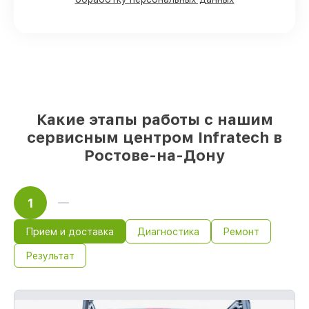
доставляются быстро
Фирменные детали Infratech и
надёжные реплики
– только вы
выбираете, какие детали использовать, а
мы делаем ремонт с учётом
возможностей клиента
85%
починок Infratech выполняются в
течение пары часов, при немедленном
Какие этапы работы с нашим
старте работ
сервисным центром Infratech в
Ростове-на-Дону
1
Прием и доставка
Диагностика
Ремонт
Результат