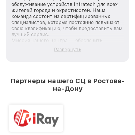
обслуживание устройств Infratech для всех
жителей города и окрестностей. Наша
команда состоит из сертифицированных
специалистов, которые постоянно повышают
свою квалификацию, чтобы предоставить вам
лучший сервис.
Миссия нашего центра — обеспечить
качественный и доступный ремонт для
Развернуть
каждого пользователя продукции Infratech,
вне зависимости от сложности поломки. Мы
стремимся к тому, чтобы каждый клиент был
удовлетворен скоростью и качеством
предоставляемых услуг. Наша цель — стать
Партнеры нашего СЦ в Ростове-
лучшим сервисным центром Infratech в
на-Дону
городе Ростове-на-Дону, постоянно повышая
уровень доверия и лояльности наших
клиентов.