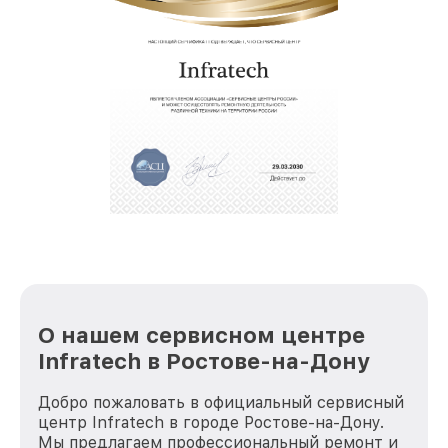
собственный склад комплектующих, что
позволяет сократить сроки
восстановительных работ;
звернуть
услуги курьера для владельцев
крупногабаритной техники, которые
обеспечат доставку устройств в сервис в
полной сохранности и бесплатно.
За годы своей деятельности мы получали только
положительные отзывы и обрели отличную
репутацию. Мы постоянно совершенствуемся и
стараемся каждый день делать наш сервис еще
лучше!
О нашем сервисном центре
Infratech в Ростове-на-Дону
Добро пожаловать в официальный сервисный
центр Infratech в городе Ростове-на-Дону.
Мы предлагаем профессиональный ремонт и