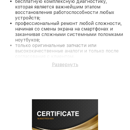
бесплатную комплексную диагностику,
которая является важнейшим этапом
восстановления работоспособности любых
устройств;
профессиональный ремонт любой сложности,
начиная со смены экрана на смартфонах и
заканчивая сложными системными поломками
ноутбуков;
только оригинальные запчасти или
высококачественные аналоги и только после
согласования с клиентом.
На все работы и замененные комплектующие
Развернуть
предоставляется длительная гарантия. В случае
поломки по условиям гарантии, мы бесплатно
исправим ситуацию.
Наши преимущества
Преимуществами нашего сервисного центра
Infratech в Ростове-на-Дону являются:
лучшие специалисты с многолетним опытом и
безупречной репутацией;
современное оборудование и
лицензированное ПО в ремонтно-
диагностических мастерских;